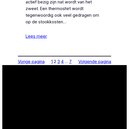
actief bezig zijn nat wordt van het
zweet. Een thermoshirt wordt
tegenwoordig ook veel gedragen om
op de stookkosten…
Lees meer
Vorige pagina
1
2
3
4
…
7
Volgende pagina