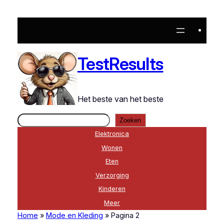
TestResults
Het beste van het beste
Zoeken
Zoeken
Elektronica
Wonen
Eten
Verzorging
Kinderen
Meer
Home
»
Mode en Kleding
»
Pagina 2