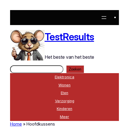
TestResults
Het beste van het beste
Zoeken
Zoeken
Elektronica
Wonen
Eten
Verzorging
Kinderen
Meer
Home
»
Hoofdkussens