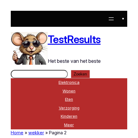
TestResults
Het beste van het beste
Zoeken
Zoeken
Elektronica
Wonen
Eten
Verzorging
Kinderen
Meer
Home
»
wekker
»
Pagina 2