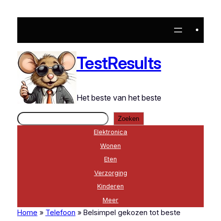
Ga
naar
de
inhoud
TestResults
Het beste van het beste
Zoeken
Zoeken
Elektronica
Wonen
Eten
Verzorging
Kinderen
Meer
Home
»
Telefoon
»
Belsimpel gekozen tot beste