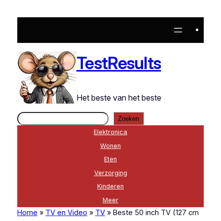
Ga
naar
de
inhoud
TestResults
Het beste van het beste
Zoeken
Zoeken
Elektronica
Wonen
Eten
Verzorging
Kinderen
Meer
Home
»
TV en Video
»
TV
»
Beste 50 inch TV (127 cm