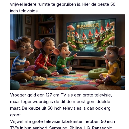
vrijwel iedere ruimte te gebruiken is. Hier de beste 50
inch televisies.
Vroeger gold een 127 cm TV als een grote televisie,
maar tegenwoordig is de dit de meest gemiddelde
maat. De keuze uit 50 inch televisies is dan ook erg
groot.
Vrijwel alle grote televisie fabrikanten hebben 50 inch
TV’s in hun aanbod. Samsung, Philips, LG, Panasonic