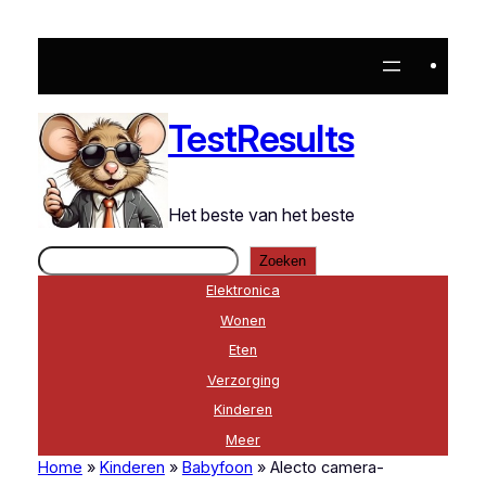
Ga
naar
de
inhoud
TestResults
Het beste van het beste
Zoeken
Zoeken
Elektronica
Wonen
Eten
Verzorging
Kinderen
Meer
Home
»
Kinderen
»
Babyfoon
»
Alecto camera-