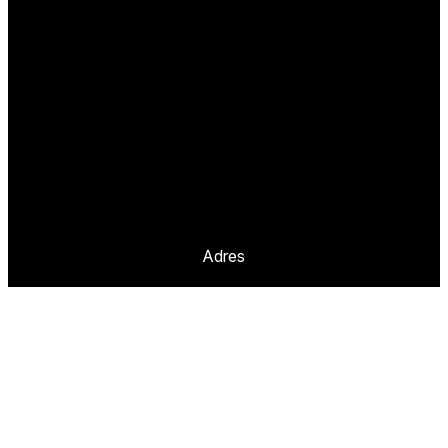
Adres
Content=King
Prinseheuvellaan 10
3951 VB MAARN
Missie