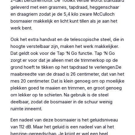
2-takt benzinemotor. De Toolkit versie wordt standaard
geleverd met een grasmes, tapdraad, heggenschaar
en draagriem zodat je de 5,4 kilo zware McCulloch
bosmaaier makkelijk en licht kunt tillen als je aan het
werk bent.
Ook het extra handvat en de telescopische steel, die in
hoogte verstelbaar zijn, maken het werk makkelijker.
Dat geldt ook voor de Tap ‘N Go functie. Tap ‘N Go
zorgt er voor dat je alleen met de trimmerkop op de
grond hoeft te tikken op het tapdraad te verlengen.De
maaibreedte van de draad is 26 centimeter, dat van het
mes 20 centimeter. Dat is klein genoeg om op moeilijke
plekken goed te maaien en trimmen, en groot genoeg
om lekker op te schieten. Na gebruik is de steel
deelbaar, zodat de bosmaaier in de schuur weinig
ruimte inneemt.
Een nadeel van deze bosmaaier is het geluidsniveau
van 112 dB. Maar het geluid is een nadeel van al het
benzine-gereedschap. Je krijgt er wel een heel