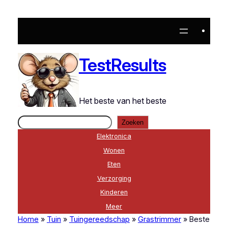
Ga
naar
de
inhoud
TestResults
Het beste van het beste
Zoeken
Zoeken
Elektronica
Wonen
Eten
Verzorging
Kinderen
Meer
Home
»
Tuin
»
Tuingereedschap
»
Grastrimmer
»
Beste