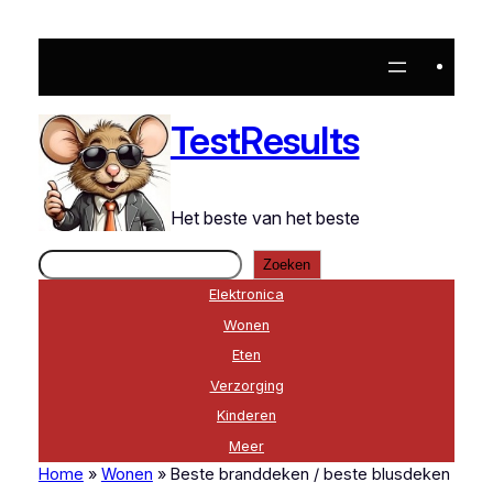
Ga
naar
de
inhoud
TestResults
Het beste van het beste
Zoeken
Zoeken
Elektronica
Wonen
Eten
Verzorging
Kinderen
Meer
Home
»
Wonen
»
Beste branddeken / beste blusdeken