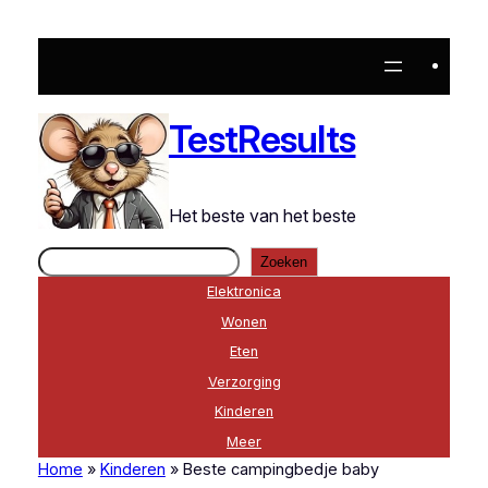
Ga
naar
de
inhoud
TestResults
Het beste van het beste
Zoeken
Zoeken
Elektronica
Wonen
Eten
Verzorging
Kinderen
Meer
Home
»
Kinderen
»
Beste campingbedje baby