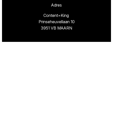
Adres
Content=King
Prinseheuvellaan 10
3951 VB MAARN
Missie
TestResults.nl is een website van
Content=King.
Wij hebben als doel u de weg te wijzen naar de
beste artikelen en de goedkoopste winkels om
deze beste producten te kopen.
Volg ons