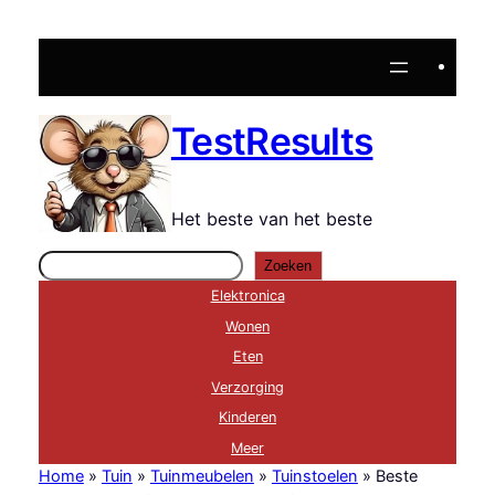
Ga
naar
de
inhoud
TestResults
Het beste van het beste
Zoeken
Zoeken
Elektronica
Wonen
Eten
Verzorging
Kinderen
Meer
Home
»
Tuin
»
Tuinmeubelen
»
Tuinstoelen
»
Beste