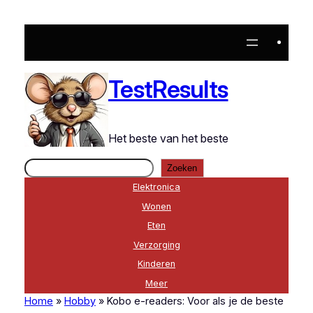
Ga
naar
de
inhoud
TestResults
Het beste van het beste
Zoeken
Zoeken
Elektronica
Wonen
Eten
Verzorging
Kinderen
Meer
Home
»
Hobby
»
Kobo e-readers: Voor als je de beste