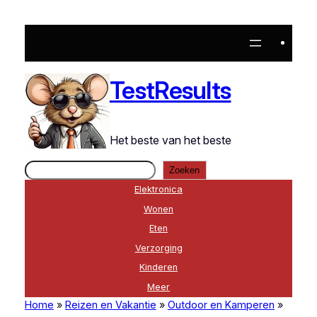
Ga
naar
de
inhoud
TestResults
Het beste van het beste
Zoeken
Zoeken
Elektronica
Wonen
Eten
Verzorging
Kinderen
Meer
Home
»
Reizen en Vakantie
»
Outdoor en Kamperen
»