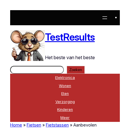
Ga
naar
de
inhoud
TestResults
Het beste van het beste
Zoeken
Zoeken
Elektronica
Wonen
Eten
Verzorging
Kinderen
Meer
Home
»
Fietsen
»
Fietstassen
»
Aanbevolen