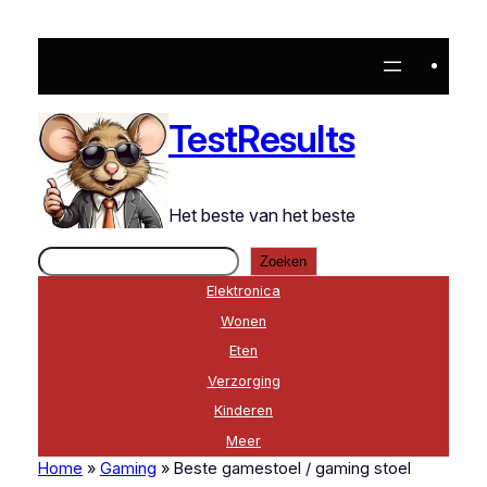
Ga
naar
de
inhoud
TestResults
Het beste van het beste
Zoeken
Zoeken
Elektronica
Wonen
Eten
Verzorging
Kinderen
Meer
Home
»
Gaming
»
Beste gamestoel / gaming stoel