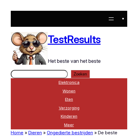
Ga
naar
de
inhoud
TestResults
Het beste van het beste
Zoeken
Zoeken
Elektronica
Wonen
Eten
Verzorging
Kinderen
Meer
Home
»
Dieren
»
Ongedierte bestrijden
»
De beste