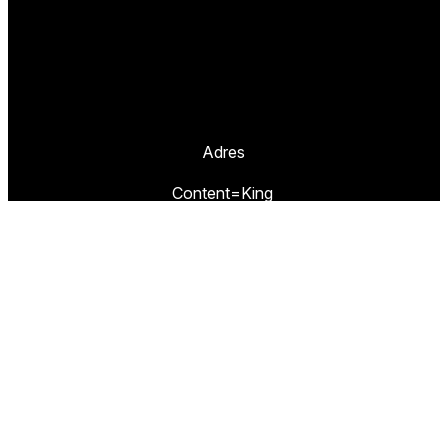
Adres
Content=King
Prinseheuvellaan 10
3951 VB MAARN
Missie
TestResults.nl is een website van
Content=King.
Wij hebben als doel u de weg te wijzen naar de
beste artikelen en de goedkoopste winkels om