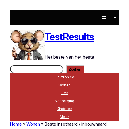
Ga
naar
de
inhoud
TestResults
Het beste van het beste
Zoeken
Zoeken
Elektronica
Wonen
Eten
Verzorging
Kinderen
Meer
Home
»
Wonen
»
Beste inzethaard / inbouwhaard