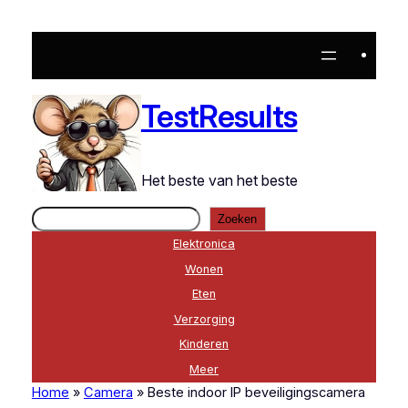
Ga
naar
de
inhoud
TestResults
Het beste van het beste
Zoeken
Zoeken
Elektronica
Wonen
Eten
Verzorging
Kinderen
Meer
Home
»
Camera
»
Beste indoor IP beveiligingscamera