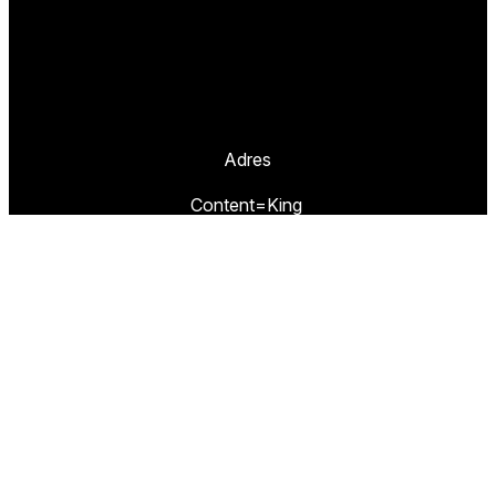
Adres
Content=King
Prinseheuvellaan 10
3951 VB MAARN
Missie
TestResults.nl is een website van
Content=King.
Wij hebben als doel u de weg te wijzen naar de
beste artikelen en de goedkoopste winkels om