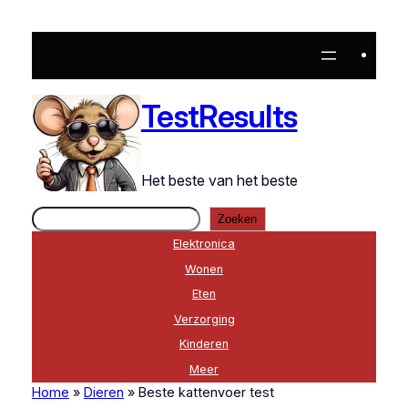
Ga
naar
de
inhoud
TestResults
Het beste van het beste
Zoeken
Zoeken
Elektronica
Wonen
Eten
Verzorging
Kinderen
Meer
Home
»
Dieren
»
Beste kattenvoer test