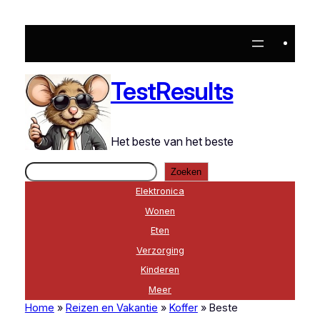
Ga
naar
de
inhoud
TestResults
Het beste van het beste
Zoeken
Zoeken
Elektronica
Wonen
Eten
Verzorging
Kinderen
Meer
Home
»
Reizen en Vakantie
»
Koffer
»
Beste