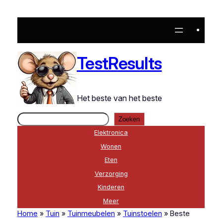
Ga
naar
de
inhoud
TestResults
Het beste van het beste
Zoeken
Zoeken
Elektronica
Wonen
Eten
Verzorging
Kinderen
Meer
Home
»
Tuin
»
Tuinmeubelen
»
Tuinstoelen
»
Beste