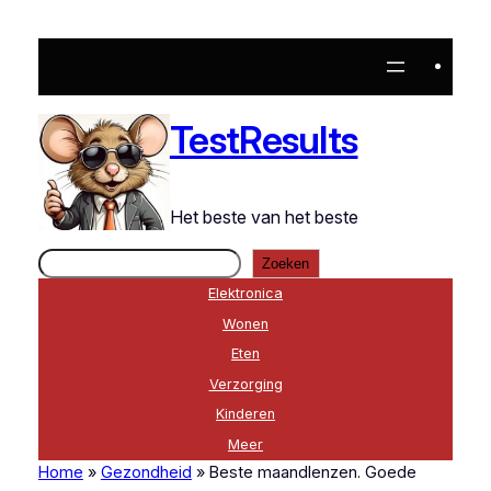
Ga
naar
de
inhoud
TestResults
Het beste van het beste
Zoeken
Zoeken
Elektronica
Wonen
Eten
Verzorging
Kinderen
Meer
Home
»
Gezondheid
»
Beste maandlenzen. Goede