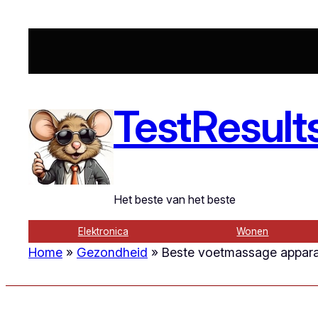
Ga
naar
de
inhoud
TestResult
Het beste van het beste
Elektronica
Wonen
Home
»
Gezondheid
»
Beste voetmassage appar