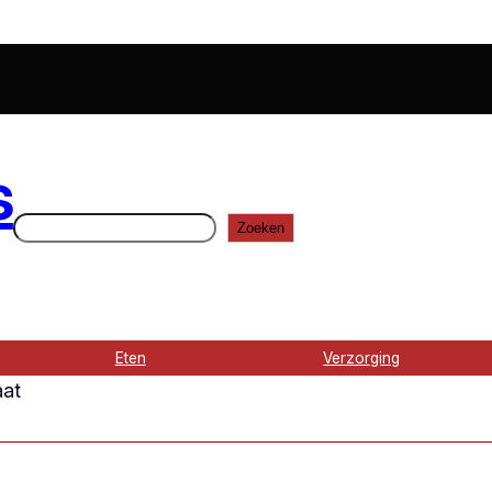
s
Zoeken
Zoeken
Eten
Verzorging
aat