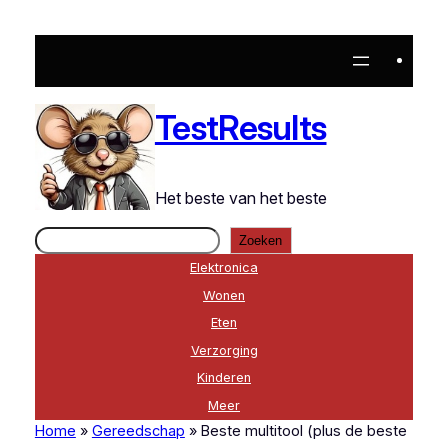
Ga
naar
de
inhoud
TestResults
Het beste van het beste
Zoeken
Zoeken
Elektronica
Wonen
Eten
Verzorging
Kinderen
Meer
Home
»
Gereedschap
»
Beste multitool (plus de beste