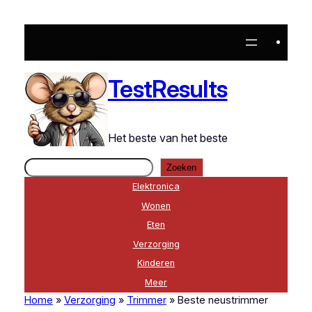
Ga
naar
de
inhoud
TestResults
Het beste van het beste
Zoeken
Zoeken
Elektronica
Wonen
Eten
Verzorging
Kinderen
Meer
Home
»
Verzorging
»
Trimmer
»
Beste neustrimmer