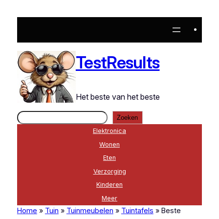
Ga
naar
de
inhoud
TestResults
Het beste van het beste
Zoeken
Zoeken
Elektronica
Wonen
Eten
Verzorging
Kinderen
Meer
Home
»
Tuin
»
Tuinmeubelen
»
Tuintafels
»
Beste