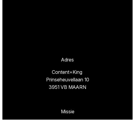
Adres
Content=King
Prinseheuvellaan 10
3951 VB MAARN
Missie
TestResults.nl is een website van
Content=King.