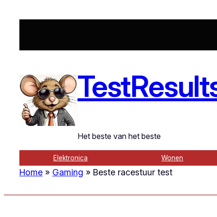
Ga
naar
de
inhoud
TestResult
Het beste van het beste
Elektronica
Wonen
Home
»
Gaming
»
Beste racestuur test