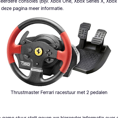
rdere consoles (bijv. Xbox One, Xbox Series X, Xbox S
 deze pagina meer informatie.
Thrustmaster Ferrari racestuur met 2 pedalen
en game stuur stelt geven we hieronder informatie ove