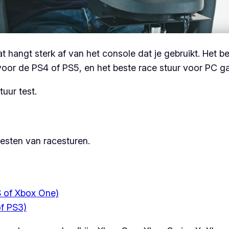
t hangt sterk af van het console dat je gebruikt. Het 
voor de PS4 of PS5, en het beste race stuur voor PC g
uur test.
testen van racesturen.
S of Xbox One)
of PS3)