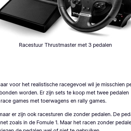
Racestuur Thrustmaster met 3 pedalen
ar voor het realistische racegevoel wil je misschien p
bonden worden. Er zijn sets te koop met twee pedalen 
bij race games met toerwagens en rally games.
ar er zijn ook racesturen die zonder pedalen. De ped
net zoals in de Fomule 1. Maar het racen zonder pedal
 kiezen de pedalen wel of niet te gebruiken.