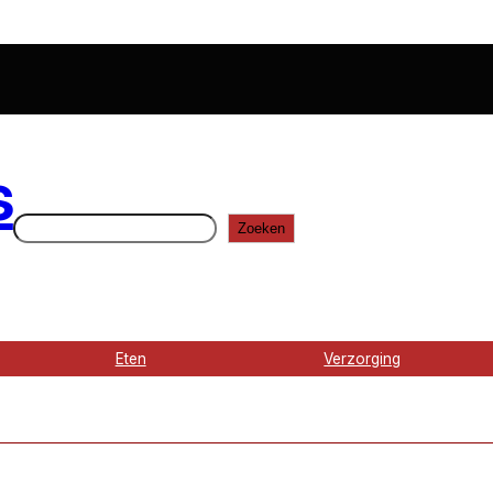
s
Zoeken
Zoeken
Eten
Verzorging