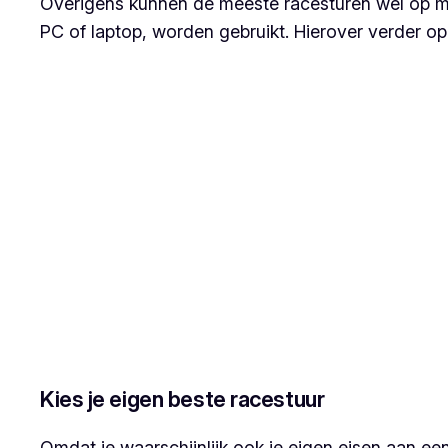
Overigens kunnen de meeste racesturen wel op mee
PC of laptop, worden gebruikt. Hierover verder op
Kies je eigen beste racestuur
Omdat je waarschijnlijk ook je eigen eisen aan e