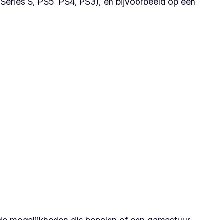
eries S, PS5, PS4, PS3), en bijvoorbeeld op een
r de mogelijkheden die bepalen of een gamestuur