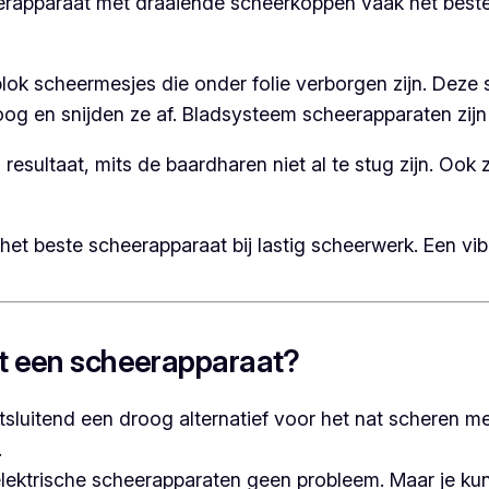
heerapparaat met draaiende scheerkoppen vaak het best
k scheermesjes die onder folie verborgen zijn. Deze sc
hoog en snijden ze af. Bladsysteem scheerapparaten zi
sultaat, mits de baardharen niet al te stug zijn. Ook z
et beste scheerapparaat bij lastig scheerwerk. Een vi
t een scheerapparaat?
itsluitend een droog alternatief voor het nat scheren 
.
elektrische scheerapparaten geen probleem. Maar je kun