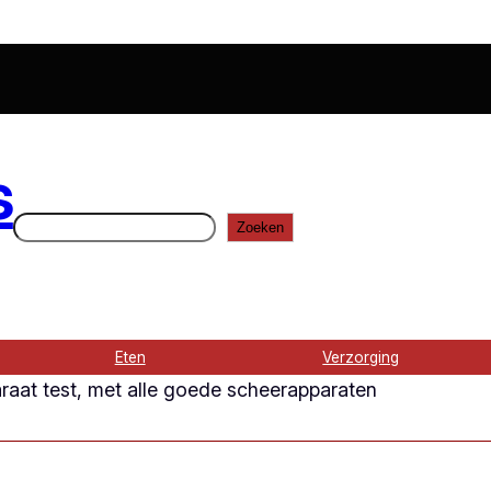
s
Zoeken
Zoeken
Eten
Verzorging
aat test, met alle goede scheerapparaten