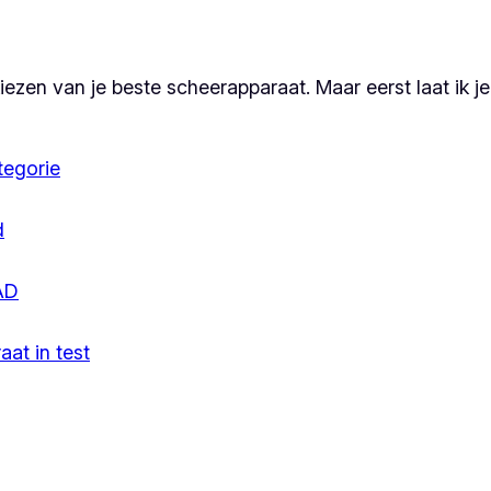
 kiezen van je beste scheerapparaat. Maar eerst laat ik 
tegorie
d
 AD
at in test