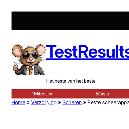
Ga
naar
de
inhoud
TestResult
Het beste van het beste
Elektronica
Wonen
Home
»
Verzorging
»
Scheren
»
Beste scheerappar