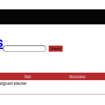
s
Zoeken
Zoeken
Eten
Verzorging
elgoed kleuter