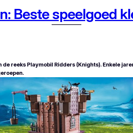
: Beste speelgoed kl
n de reeks Playmobil Ridders (Knights). Enkele jar
geroepen.