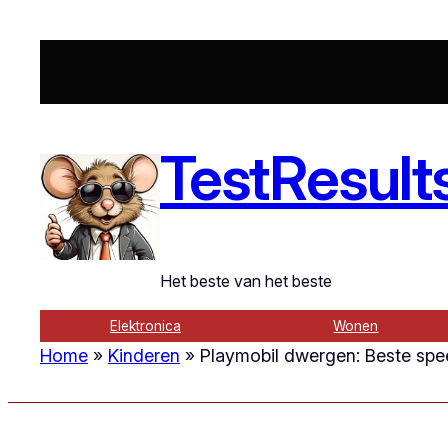
Ga
naar
de
inhoud
TestResult
Het beste van het beste
Elektronica
Wonen
Home
»
Kinderen
»
Playmobil dwergen: Beste spe