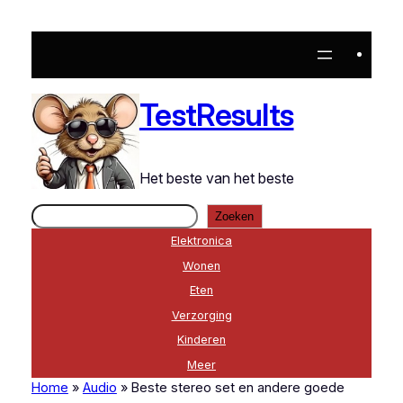
Ga
naar
de
inhoud
TestResults
Het beste van het beste
Zoeken
Zoeken
Elektronica
Wonen
Eten
Verzorging
Kinderen
Meer
Home
»
Audio
»
Beste stereo set en andere goede