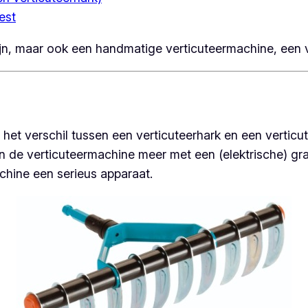
est
jn, maar ook een handmatige verticuteermachine, een ver
er het verschil tussen een verticuteerhark en een vertic
n de verticuteermachine meer met een (elektrische) gra
hine een serieus apparaat.