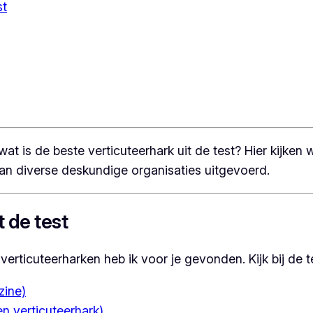
st
wat is de beste verticuteerhark uit de test? Hier kijke
van diverse deskundige organisaties uitgevoerd.
 de test
rticuteerharken heb ik voor je gevonden. Kijk bij de te
zine)
en verticuteerhark)