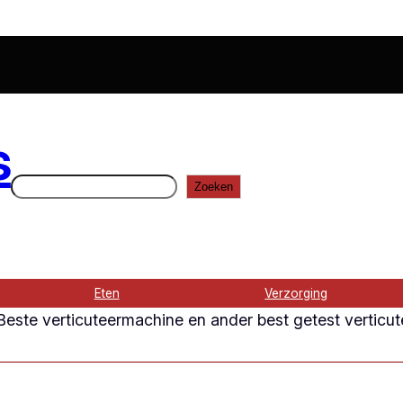
s
Zoeken
Zoeken
Eten
Verzorging
este verticuteermachine en ander best getest verticu