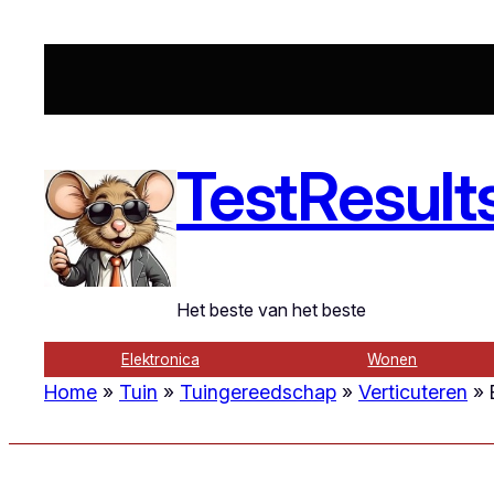
Ga
naar
de
inhoud
TestResult
Het beste van het beste
Elektronica
Wonen
Home
»
Tuin
»
Tuingereedschap
»
Verticuteren
»
B