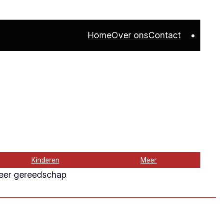
Home
Over ons
Contact
Kinderen
Meer
teer gereedschap