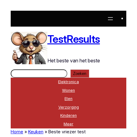
Ga
naar
de
inhoud
TestResults
Het beste van het beste
Zoeken
Zoeken
Elektronica
Wonen
Eten
Verzorging
Kinderen
Meer
Home
»
Keuken
»
Beste vriezer test