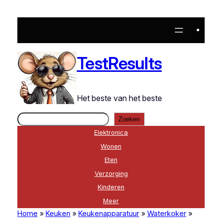
Ga
naar
de
inhoud
TestResults
Het beste van het beste
Zoeken
Zoeken
Elektronica
Wonen
Eten
Verzorging
Kinderen
Meer
Home
»
Keuken
»
Keukenapparatuur
»
Waterkoker
»