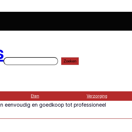
s
Zoeken
Zoeken
Eten
Verzorging
Van eenvoudig en goedkoop tot professioneel