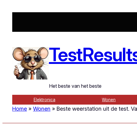
Ga
naar
de
inhoud
TestResult
Het beste van het beste
Elektronica
Wonen
Home
»
Wonen
»
Beste weerstation uit de test. 