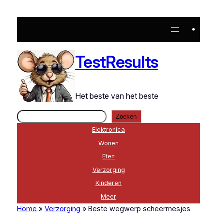
Ga
naar
de
inhoud
TestResults
Het beste van het beste
Zoeken
Zoeken
Elektronica
Wonen
Eten
Verzorging
Kinderen
Meer
Home
»
Verzorging
»
Beste wegwerp scheermesjes