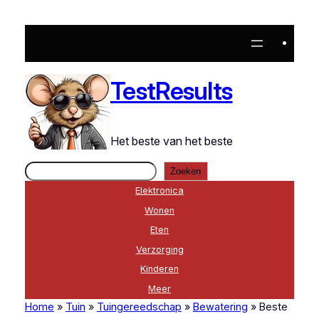
Ga
naar
de
inhoud
TestResults
Het beste van het beste
Zoeken
Zoeken
Elektronica
Wonen
Eten
Verzorging
Kinderen
Meer
Home
»
Tuin
»
Tuingereedschap
»
Bewatering
»
Beste