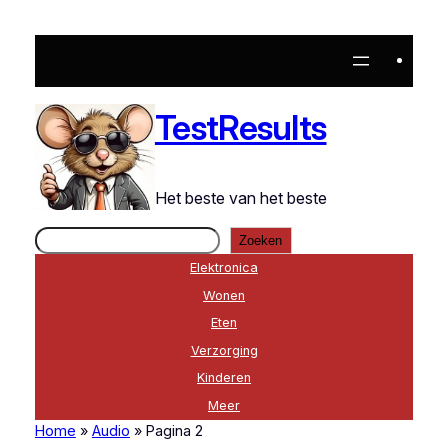
TestResults
Het beste van het beste
Zoeken
Zoeken
Elektronica
Wonen
Eten
Verzorging
Kinderen
Meer
Home
»
Audio
»
Pagina 2