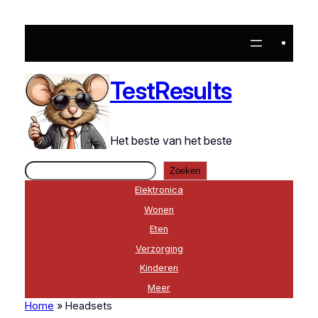
TestResults
Het beste van het beste
Zoeken
Zoeken
Elektronica
Wonen
Eten
Verzorging
Kinderen
Meer
Home
»
Headsets