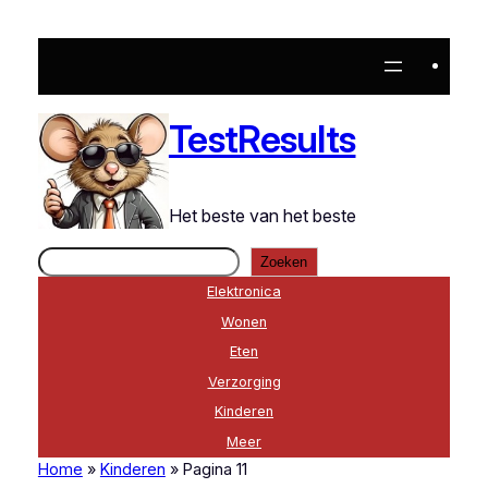
TestResults
Het beste van het beste
Zoeken
Zoeken
Elektronica
Wonen
Eten
Verzorging
Kinderen
Meer
Home
»
Kinderen
»
Pagina 11