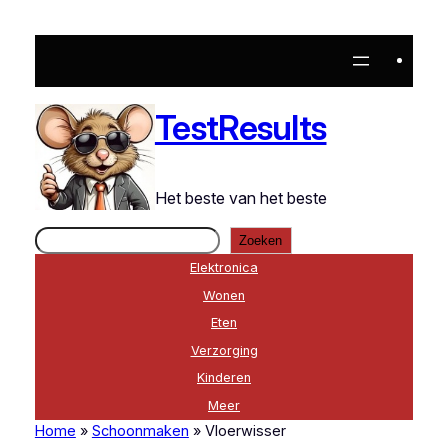
TestResults
Het beste van het beste
Zoeken
Zoeken
Elektronica
Wonen
Eten
Verzorging
Kinderen
Meer
Home
»
Schoonmaken
»
Vloerwisser