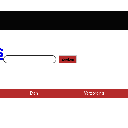
s
Zoeken
Zoeken
Eten
Verzorging