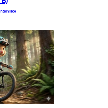
TB)
ntainbike