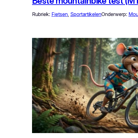
Beste mountainbike test (M
Rubriek:
Fietsen
, 
Sportartikelen
Onderwerp:
Mou