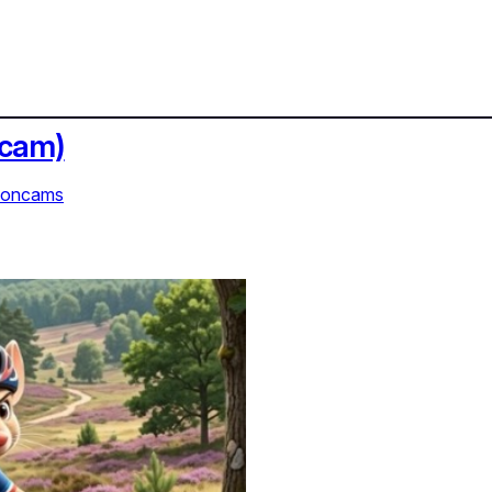
ncam)
ioncams