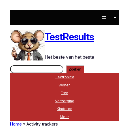
TestResults
Het beste van het beste
Zoeken
Zoeken
Elektronica
Wonen
Eten
Verzorging
Kinderen
Meer
Home
»
Activity trackers