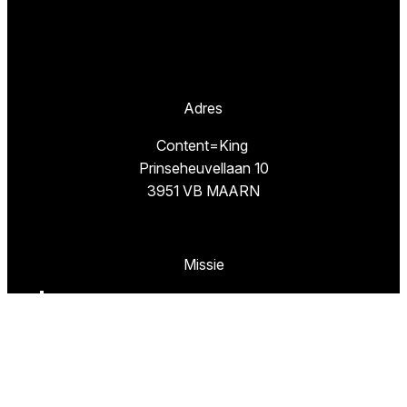
Adres
Content=King
Prinseheuvellaan 10
3951 VB MAARN
Missie
TestResults.nl is een website van
Content=King.
Wij hebben als doel u de weg te wijzen naar de
beste artikelen en de goedkoopste winkels om
deze beste producten te kopen.