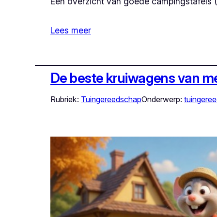
Een overzicht van goede campingstafels (5 
Lees meer
De beste kruiwagens van met
Rubriek:
Tuingereedschap
Onderwerp:
tuingere