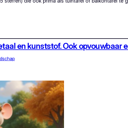
sterren) die ook prima als tuintafel of balkontafel te g
aal en kunststof. Ook opvouwbaar en
edschap