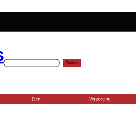
s
Zoeken
Zoeken
Eten
Verzorging