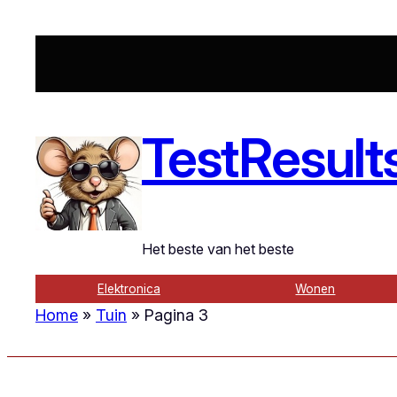
TestResult
Het beste van het beste
Elektronica
Wonen
Home
»
Tuin
»
Pagina 3