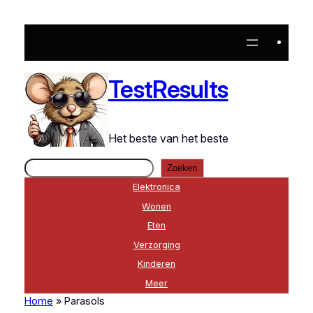
TestResults
Het beste van het beste
Zoeken
Zoeken
Elektronica
Wonen
Eten
Verzorging
Kinderen
Meer
Home
»
Parasols