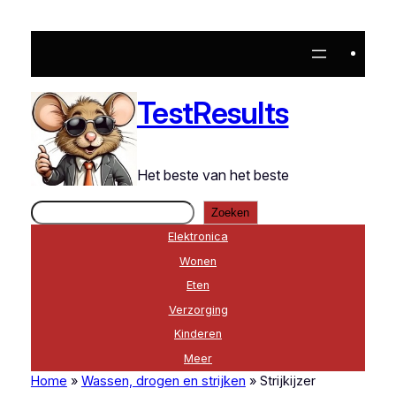
TestResults
Het beste van het beste
Zoeken
Zoeken
Elektronica
Wonen
Eten
Verzorging
Kinderen
Meer
Home
»
Wassen, drogen en strijken
»
Strijkijzer