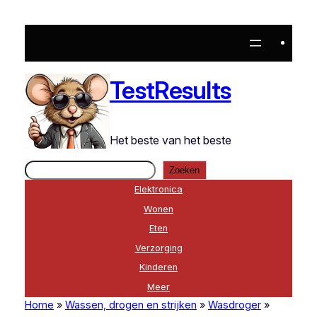
Ga
naar
de
inhoud
TestResults
Het beste van het beste
Zoeken
Zoeken
Elektronica
Wonen
Eten
Verzorging
Kinderen
Meer
Home
»
Wassen, drogen en strijken
»
Wasdroger
»