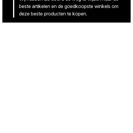
beste artikelen en de goedkoopste winkels om
deze beste producten te kopen.
Volg ons
Facebook
Instagram
Twitter
(c) Content=King