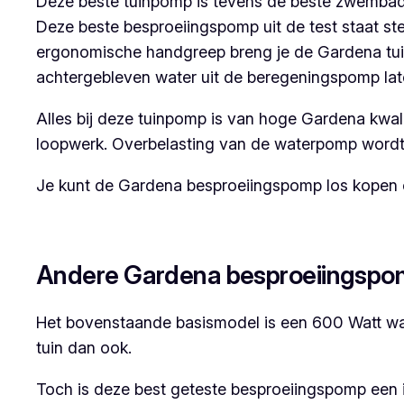
Deze beste tuinpomp is tevens de beste zwemba
Deze beste besproeiingspomp uit de test staat stevi
ergonomische handgreep breng je de Gardena tui
achtergebleven water uit de beregeningspomp late
Alles bij deze tuinpomp is van hoge Gardena kwal
loopwerk. Overbelasting van de waterpomp wordt 
Je kunt de Gardena besproeiingspomp los kopen o
Andere Gardena besproeiingsp
Het bovenstaande basismodel is een 600 Watt wate
tuin dan ook.
Toch is deze best geteste besproeiingspomp een 