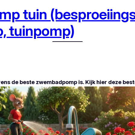
mp tuin (besproeiin
, tuinpomp)
tevens de beste zwembadpomp is. Kijk hier deze be