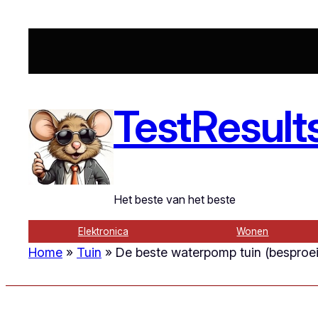
Ga
naar
de
inhoud
TestResult
Het beste van het beste
Elektronica
Wonen
Home
»
Tuin
»
De beste waterpomp tuin (besproe