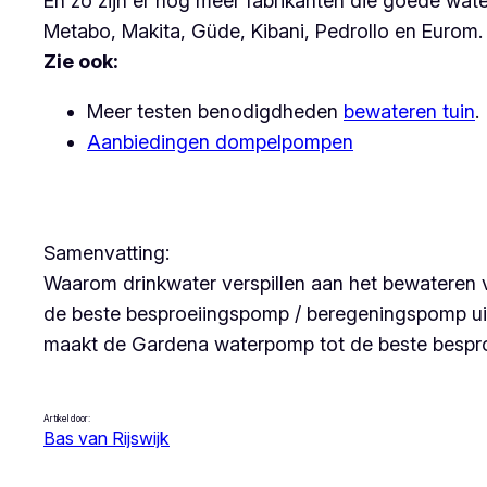
En zo zijn er nog meer fabrikanten die goede wa
Metabo, Makita, Güde, Kibani, Pedrollo en Eurom.
Zie ook:
Meer testen benodigdheden
bewateren tuin
.
Aanbiedingen dompelpompen
Samenvatting:
Waarom drinkwater verspillen aan het bewateren 
de beste besproeiingspomp / beregeningspomp uit
maakt de Gardena waterpomp tot de beste bespro
Artikel door:
Bas van Rijswijk