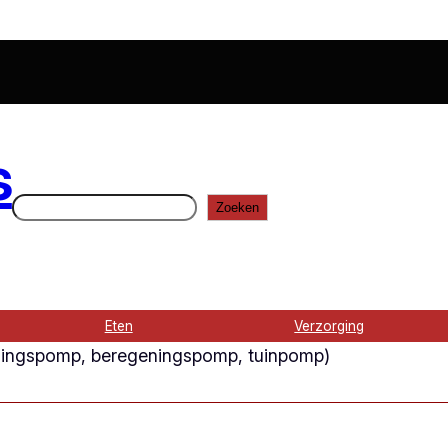
s
Zoeken
Zoeken
Eten
Verzorging
iingspomp, beregeningspomp, tuinpomp)