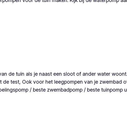
terpompen voor de tuin maken. Kijk bij de waterpomp a
van de tuin als je naast een sloot of ander water woo
 de test, Ook voor het leegpompen van je zwembad of v
eiingspomp / beste zwembadpomp / beste tuinpomp uit