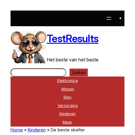
Ga
naar
de
inhoud
TestResults
Het beste van het beste
Zoeken
Zoeken
Elektronica
Wonen
Eten
Verzorging
Kinderen
Meer
Home
»
Kinderen
»
De beste skelter