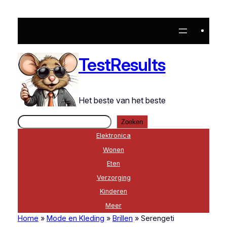
Ga
naar
de
inhoud
TestResults
Het beste van het beste
Zoeken
Zoeken
Elektronica
Wonen
Eten
Verzorging
Kinderen
Meer
Home
»
Mode en Kleding
»
Brillen
»
Serengeti