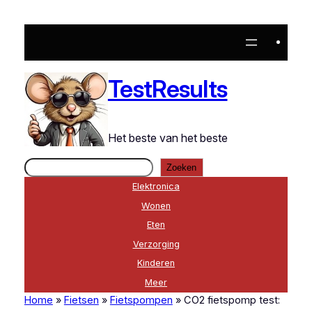
Ga
naar
de
inhoud
TestResults
Het beste van het beste
Zoeken
Zoeken
Elektronica
Wonen
Eten
Verzorging
Kinderen
Meer
Home
»
Fietsen
»
Fietspompen
»
CO2 fietspomp test: