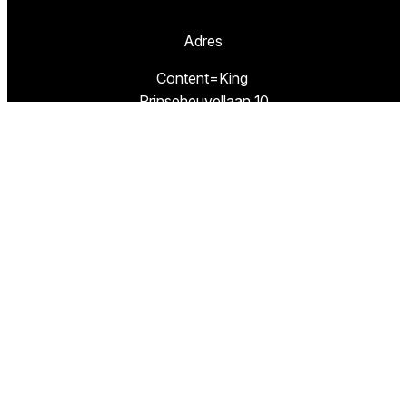
Adres
Content=King
Prinseheuvellaan 10
3951 VB MAARN
Missie
TestResults.nl is een website van
Content=King.
Wij hebben als doel u de weg te wijzen naar de
beste artikelen en de goedkoopste winkels om
deze beste producten te kopen.