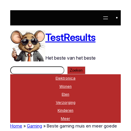
Ga
naar
de
inhoud
TestResults
Het beste van het beste
Zoeken
Zoeken
Elektronica
Wonen
Eten
Verzorging
Kinderen
Meer
Home
»
Gaming
»
Beste gaming muis en meer goede